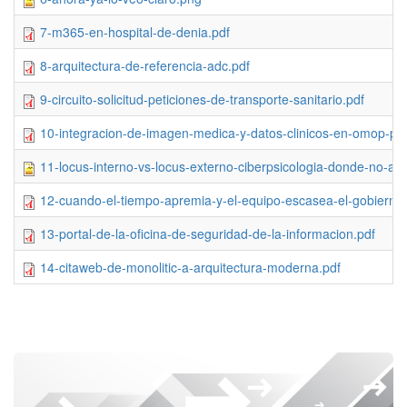
7-m365-en-hospital-de-denia.pdf
8-arquitectura-de-referencia-adc.pdf
9-circuito-solicitud-peticiones-de-transporte-sanitario.pdf
10-integracion-de-imagen-medica-y-datos-clinicos-en-omop-para-i
11-locus-interno-vs-locus-externo-ciberpsicologia-donde-no-alc
12-cuando-el-tiempo-apremia-y-el-equipo-escasea-el-gobierno
13-portal-de-la-oficina-de-seguridad-de-la-informacion.pdf
14-citaweb-de-monolitic-a-arquitectura-moderna.pdf