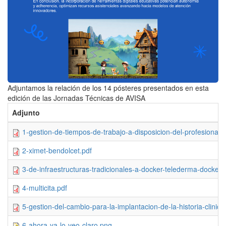
Adjuntamos la relación de los 14 pósteres presentados en esta
edición de las Jornadas Técnicas de AVISA
Adjunto
1-gestion-de-tiempos-de-trabajo-a-disposicion-del-profesional-a
2-ximet-bendolcet.pdf
3-de-infraestructuras-tradicionales-a-docker-telederma-dockeri
4-multicita.pdf
5-gestion-del-cambio-para-la-implantacion-de-la-historia-clini
6-ahora-ya-lo-veo-claro.png