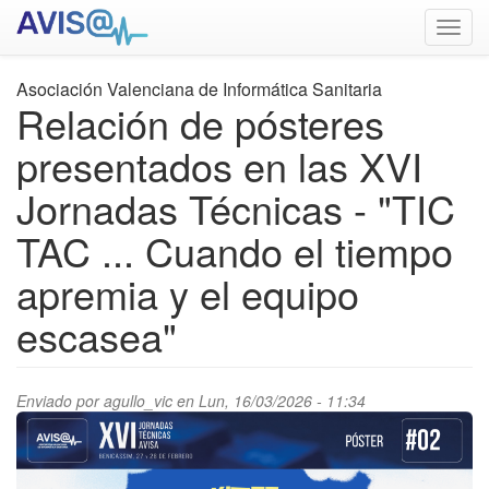
Pasar
Toggl
al
navig
contenido
principal
Asociación Valenciana de Informática Sanitaria
Relación de pósteres
presentados en las XVI
Jornadas Técnicas - "TIC
TAC ... Cuando el tiempo
apremia y el equipo
escasea"
Enviado por
agullo_vic
en Lun, 16/03/2026 - 11:34