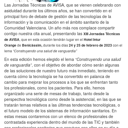
Las Jornadas Técnicas de AVISA, que se vienen celebrando con
asiduidad durante los últimos años, se han convertido en el
principal foro de debate de gestión de las tecnologías de la
información y la comunicación en el ámbito sanitario de la
Comunidad Valenciana. Un año más nos complace compartir
contigo nuestra cita anual, presentando las
XIII Jornadas Técnicas
de AVISA
, que en esta ocasión tendrán lugar en el
Hotel Intur
Orange
de
Benicàssim,
durante los días
24 y 25 de febrero de 2023
con el
lema
“Construyendo una salud de vanguardia”
En esta edición hemos elegido el lema
“Construyendo una salud
de vanguardia”
, con el objetivo de abordar cómo serán algunas
de las soluciones de nuestro futuro más inmediato, teniendo en
cuenta cómo la tecnología se ha convertido en palanca de
cambio para mejorar los procesos a los que se enfrentan tanto
los profesionales, como los pacientes. Para ello, hemos
organizado una serie de mesas de trabajo, tanto desde la
perspectiva tecnológica como desde la asistencial, en las que se
tratarán temas relativos a las últimas tendencias tecnológicas, o
el futuro modelo de los sistemas de información sanitarios. En
estas mesas contaremos con un elenco de profesionales de
contrastada experiencia dentro del mundo de las TIC y también
con profesionales sanitarios que conviven con ellas en su día a